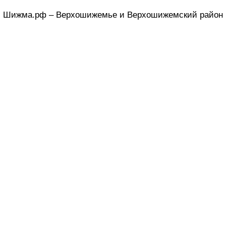
Шижма.рф – Верхошижемье и Верхошижемский район